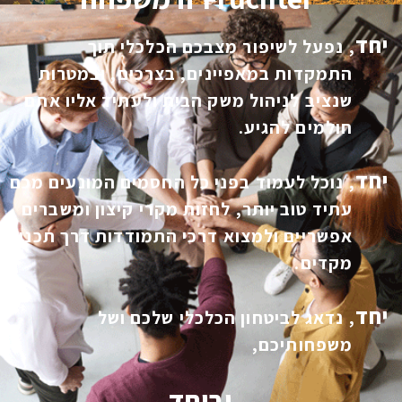
יחד
, נפעל לשיפור מצבכם הכלכלי תוך
התמקדות במאפיינים, בצרכים, ובמטרות
שנציב לניהול משק הבית ולעתיד אליו אתם
חולמים להגיע.
יחד
, נוכל לעמוד בפני כל החסמים המונעים מכם
עתיד טוב יותר, לחזות מקרי קיצון ומשברים
אפשריים ולמצוא דרכי התמודדות דרך תכנון
מקדים.
יחד
, נדאג לביטחון הכלכלי שלכם ושל
משפחותיכם,
וביחד
,