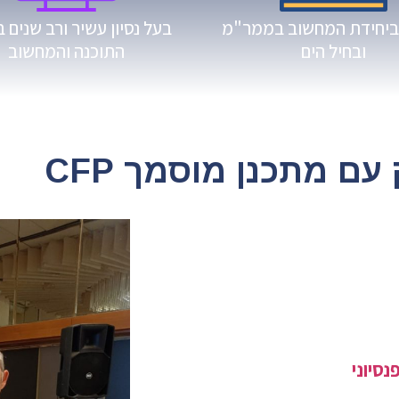
ביחידת המחשוב בממר"מ
בעל נסיון עשיר ורב שנים 
ובחיל הים
התוכנה והמחשוב
עם מתכנן מוסמך CFP
דש של מקצוע התכנון
CF.
פנסיוני
מקצועי, איכותי