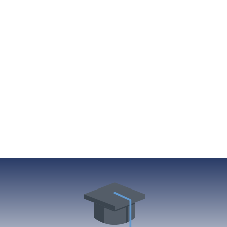
(CERTIFIED FINANCIAL PLANNER)
מטעם הארגון הבינלאומי לתכנון פיננסי FPSB.
לאחר שנים רבות של פעילות והתמחות בתחום הת
הבנתי שקיימת תחושה של חוסר ידע, חוסר נוחות 
לפנסיה.
החלטתי לשנות כיוון, ולצאת לטפל בכל הקשור בתח
במטרה לפתוח דלת לעתיד טוב יותר למשפחה!
בעקבות כך הקמתי את חברת Fruchter, ומאז ועד היום אני דורש מלקוחותיי –
לא לפחד לחלום!
יחד נוכל לתכנן רחוק לעתיד טוב יותר ולבנות הווה