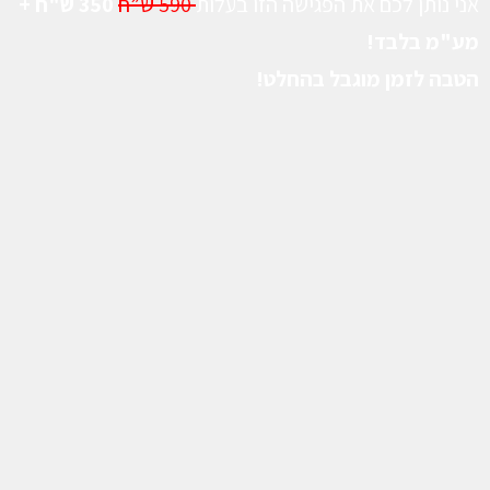
אני נותן לכם את הפגישה הזו בעלות
590 ש”ח
350 ש"ח +
מע"מ בלבד!
הטבה לזמן מוגבל בהחלט!