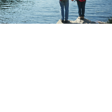
מי אני?
אריאל פרוכטר, מומחה בתחום תכנון הפרישה.
מוסמך מטעם לשכת יועצי המס ומתכנן פיננסי מוסמך
CFP מטעם הארגון הבינלאומי לתכנון פיננסי (FPSB),
בעל רישיון פנסיוני מטעם משרד האוצר.
לקוחותיי מקבלים
תכנית מפורטת ומקצועית
המכינה
אותם לפרישה נכונה, במטרה למקסם את מצבם
הפיננסי ואת הפנסיה שלהם.
במועד הפרישה, תקבלו ליווי מקצועי ואישי צעד צעד עד
לקבלת תלושי הפנסיה הראשונים ומיצוי זכויות המס
המגיעות לכם.
אני פה בשבילכם כדי להבטיח את עתידכם.